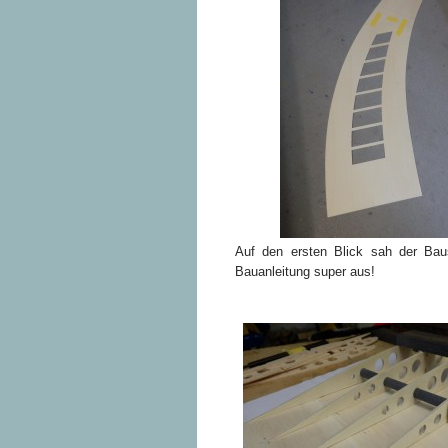
Auf den ersten Blick sah der Bau
Bauanleitung super aus!