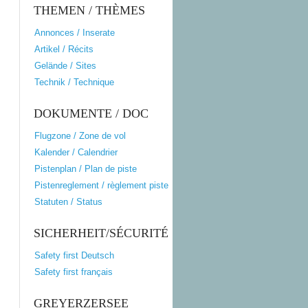
THEMEN / THÈMES
Annonces / Inserate
Artikel / Récits
Gelände / Sites
Technik / Technique
DOKUMENTE / DOC
Flugzone / Zone de vol
Kalender / Calendrier
Pistenplan / Plan de piste
Pistenreglement / règlement piste
Statuten / Status
SICHERHEIT/SÉCURITÉ
Safety first Deutsch
Safety first français
GREYERZERSEE