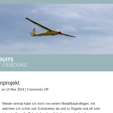
mprojekt
on
on 14 Mar 2014 |
Comments Off
Martin’s
Winter-
Wieder einmal habe ich mich von einem Modellbaukollegen, mit
Geh​
welchem ich schon seit Schulzeiten ab und zu flügerle und oft sehr
eimprojekt