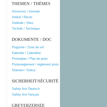
THEMEN / THÈMES
Annonces / Inserate
Artikel / Récits
Gelände / Sites
Technik / Technique
DOKUMENTE / DOC
Flugzone / Zone de vol
Kalender / Calendrier
Pistenplan / Plan de piste
Pistenreglement / règlement piste
Statuten / Status
SICHERHEIT/SÉCURITÉ
Safety first Deutsch
Safety first français
GREYERZERSEE